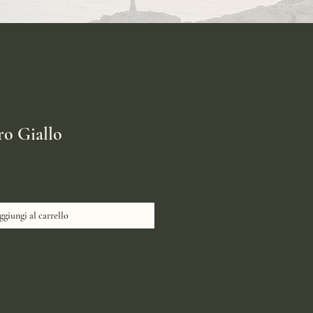
ro Giallo
zo
giungi al carrello