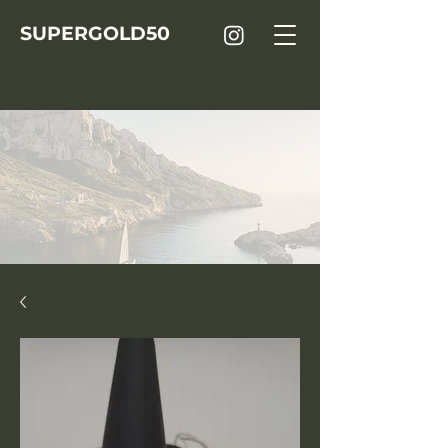
SUPER
GOLD
50