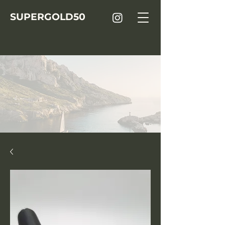
SUPER
GOLD
50