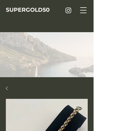
SUPER
GOLD
50