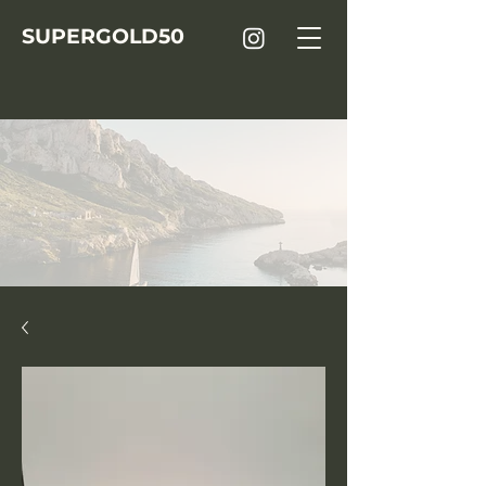
SUPER
GOLD
50