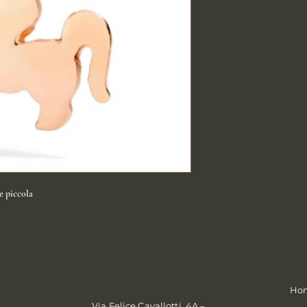
e piccola
Ho
Via Felice Cavallotti, 4A –