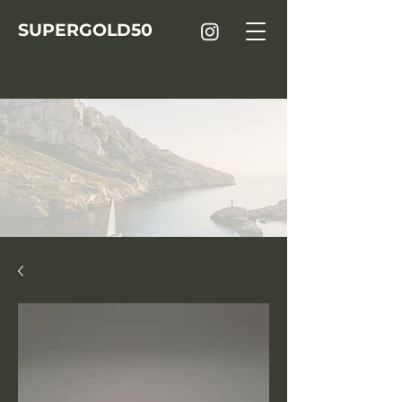
SUPER
GOLD
50